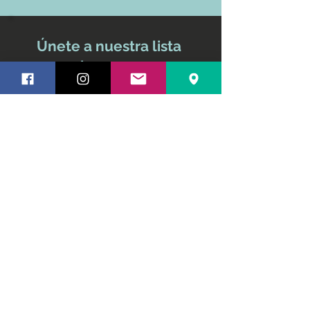
Únete a nuestra lista
de correo
No te pierdas ninguna
actualización
Nombre y apellido
Email
Suscríbete ahora