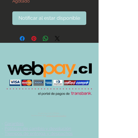
Agotado
Notificar al estar disponible
© 2017 by UVA TIENDA.
Desarrollado por
Imán Estudio Creativo
-
Garantías
-
Políticas de cambio y devolución
-
Tiempos de entrega y despachos