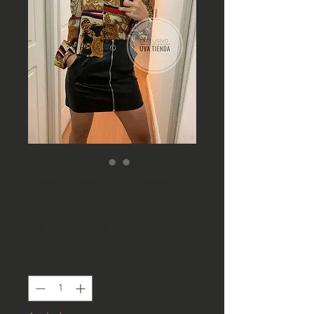
Blusa barroca dore/rojo
Precio
 24.990 CLP 
Precio
19.990 CLP
de
Cantidad
*
oferta