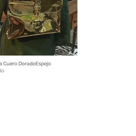
a Cuero DoradoEspejo
Vista rápida
do