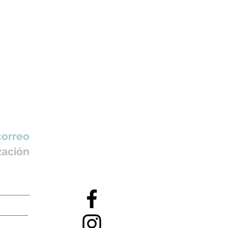
correo
zación