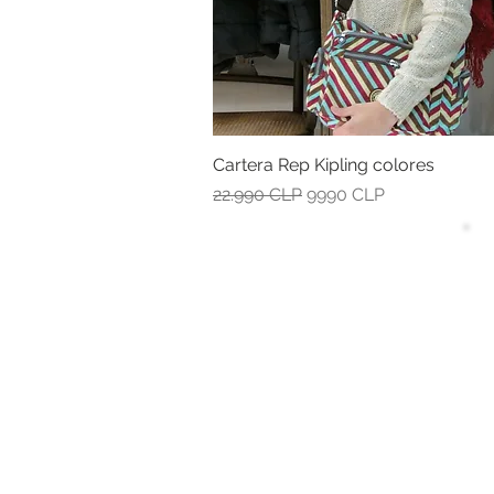
Cartera Rep Kipling colores
Vista rápida
Precio
Precio de oferta
22.990 CLP
9990 CLP