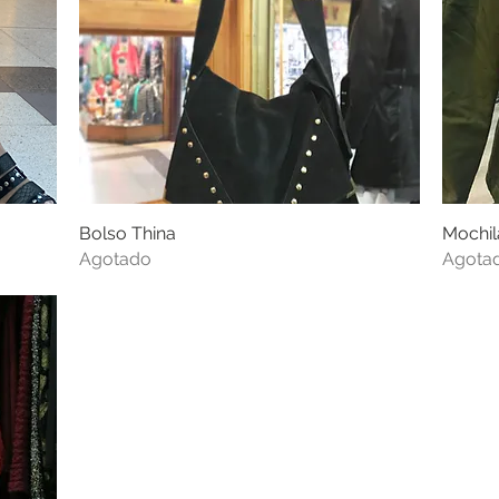
Bolso Thina
Vista rápida
Mochil
Agotado
Agota