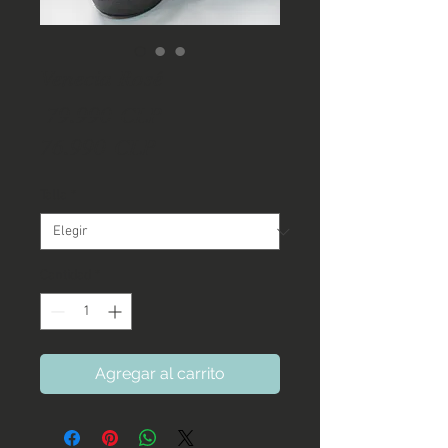
Venecia Rosé
Precio
 79.990 CLP 
Precio
76.990 CLP
de
Talla
*
oferta
Cantidad
*
Agregar al carrito