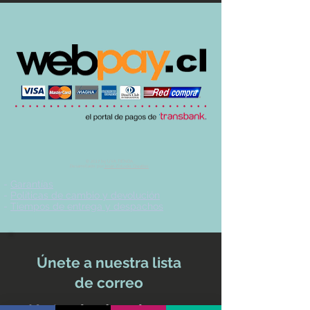
© 2017 by UVA TIENDA.
Desarrollado por
Imán Estudio Creativo
-
Garantías
-
Políticas de cambio y devolución
-
Tiempos de entrega y despachos
Únete a nuestra lista
de correo