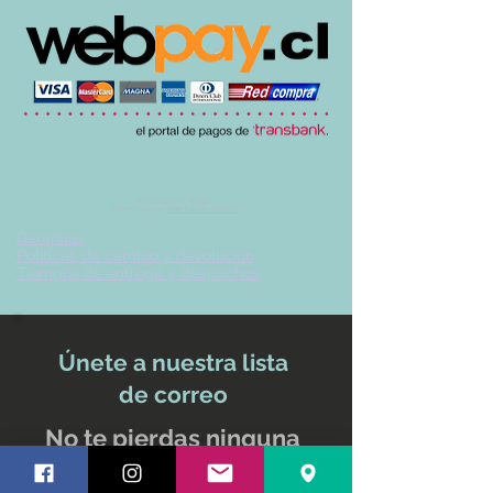
© 2017 by UVA TIENDA.
Desarrollado por
Imán Estudio Creativo
-
Garantías
-
Políticas de cambio y devolución
-
Tiempos de entrega y despachos
Únete a nuestra lista
de correo
No te pierdas ninguna
actualización