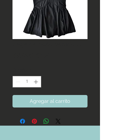
Traje de baño vestido L
Precio
49.990 CLP
Cantidad
*
Agregar al carrito