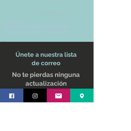
© 2017 by UVA TIENDA.
Desarrollado por
Imán Estudio Creativo
-
Garantías
-
Políticas de cambio y devolución
-
Tiempos de entrega y despachos
Únete a nuestra lista
de correo
No te pierdas ninguna
actualización
Nombre y apellido
Email