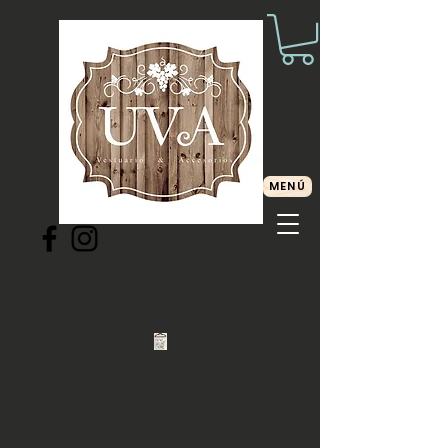
MENÚ
Polera satín agua
Precio
17.990 CLP