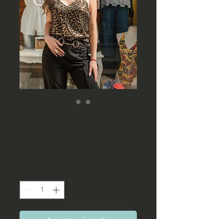
Polera print brillo
Precio
 21.990 CLP 
Precio
17.990 CLP
de
Cantidad
*
oferta