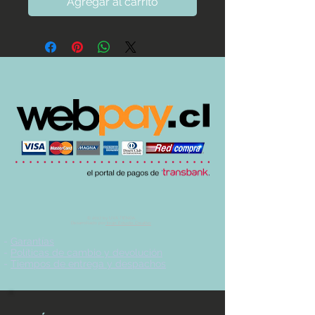
Agregar al carrito
© 2017 by UVA TIENDA.
Desarrollado por
Imán Estudio Creativo
-
Garantías
-
Políticas de cambio y devolución
-
Tiempos de entrega y despachos