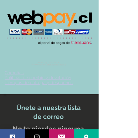
© 2017 by UVA TIENDA.
Desarrollado por
Imán Estudio Creativo
-
Garantías
-
Políticas de cambio y devolución
-
Tiempos de entrega y despachos
Únete a nuestra lista
de correo
No te pierdas ninguna