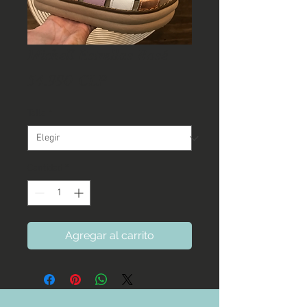
Michell Estrellas Rosé
Precio
54.990 CLP
Talla
*
Cantidad
*
Agregar al carrito