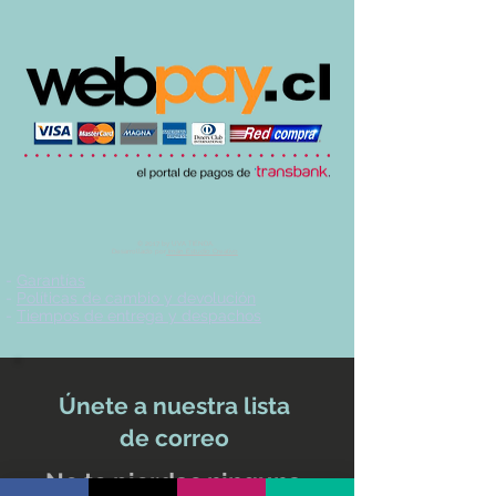
© 2017 by UVA TIENDA.
Desarrollado por
Imán Estudio Creativo
-
Garantías
-
Políticas de cambio y devolución
-
Tiempos de entrega y despachos
Únete a nuestra lista
de correo
No te pierdas ninguna